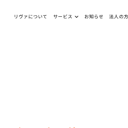
リヴァについて
サービス
お知らせ
法人の
LACICRA
社員インタビュー
リヴァBiz
数字で見るリヴァ
ムラカラ
双極はたらくチャレ
キャリア採