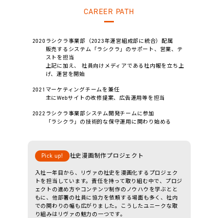
CAREER PATH
2020
ラシクラ事業部（2023年運営組成部に統合）配属
販売するシステム「ラシクラ」のサポート、営業、テ
ストを担当
上記に加え、 社員向けメディアである社内報を立ち上
げ、運営を開始
2021
マーケティングチームを兼任
主にWebサイトの改修提案、広告運用等を担当
2022
ラシクラ事業部システム開発チームに参加
「ラシクラ」の技術的な保守運用に関わり始める
Pick up!
社史漫画制作プロジェクト
入社一年目から、リヴァの社史を漫画化するプロジェク
トを担当しています。責任を持って取り組む中で、プロジ
ェクトの進め方やコンテンツ制作のノウハウを学ぶとと
もに、他部署の社員に協力を依頼する場面も多く、社内
での関わりの幅も広がりました。こうしたユニークな取
り組みはリヴァの魅力の一つです。