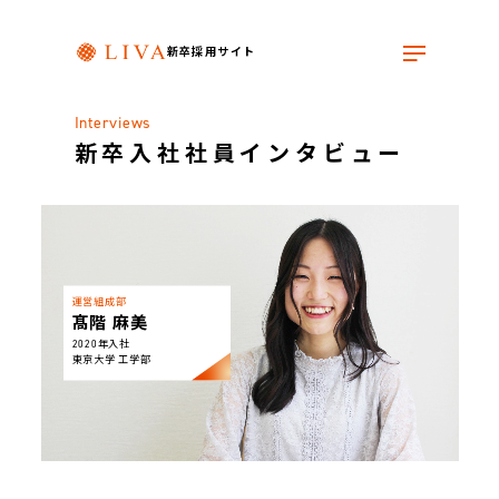
新卒採用サイト
Interviews
新卒入社社員インタビュー
運営組成部
髙階 麻美
2020年入社
東京大学 工学部