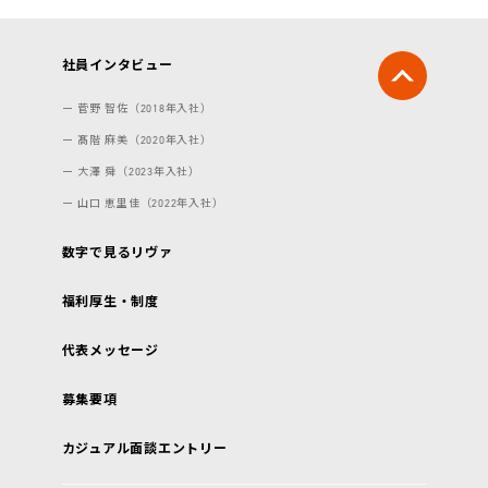
社員インタビュー
ー 菅野 智佐（2018年入社）
ー 髙階 麻美（2020年入社）
ー 大澤 舜（2023年入社）
ー 山口 恵里佳（2022年入社）
数字で見るリヴァ
福利厚生・制度
代表メッセージ
募集要項
カジュアル面談エントリー