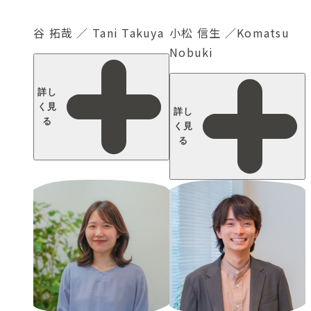
谷 拓哉 ／ Tani Takuya
小松 信生 ／Komatsu
Nobuki
詳し
く見
詳し
る
く見
る