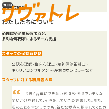
MENU
スタッフ紹介
わたしたちについて
心理職や企業経験者など、
多彩な専門家によるチーム支援
スタッフの保有資格例
公認心理師
臨床心理士
精神保健福祉士
キャリアコンサルタント
産業カウンセラー
スタッフに対する利用者の声
うまく言葉にできない気持ち・考えを、様々な
問いかけを通して、引き出していただきました。また、
私のことを肯定しつつも、新たな視点を提示してくださ