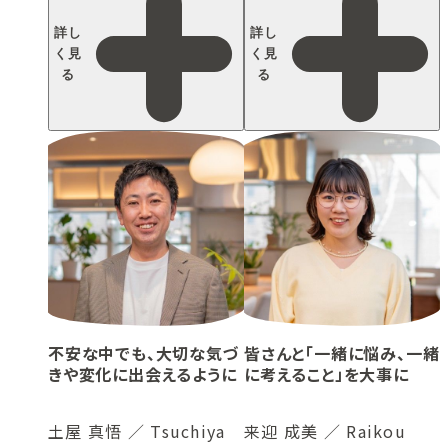
詳し
詳し
く見
く見
る
る
不安な中でも、大切な気づ
皆さんと「一緒に悩み、一緒
きや変化に出会えるように
に考えること」を大事に
土屋 真悟 ／ Tsuchiya
来迎 成美 ／ Raikou