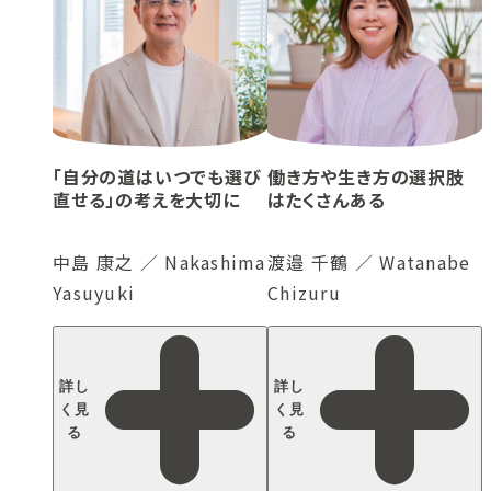
「自分の道はいつでも選び
働き方や生き方の選択肢
直せる」の考えを大切に
はたくさんある
中島 康之 ／ Nakashima
渡邉 千鶴 ／ Watanabe
Yasuyuki
Chizuru
詳し
詳し
く見
く見
る
る