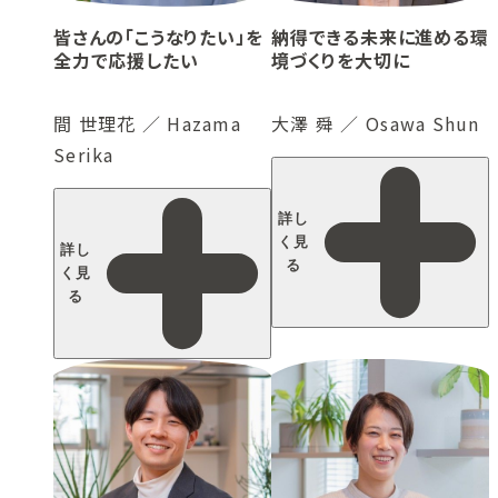
皆さんの「こうなりたい」を
納得できる未来に進める環
全力で応援したい
境づくりを大切に
間 世理花 ／ Hazama
大澤 舜 ／ Osawa Shun
Serika
詳し
く見
詳し
る
く見
る