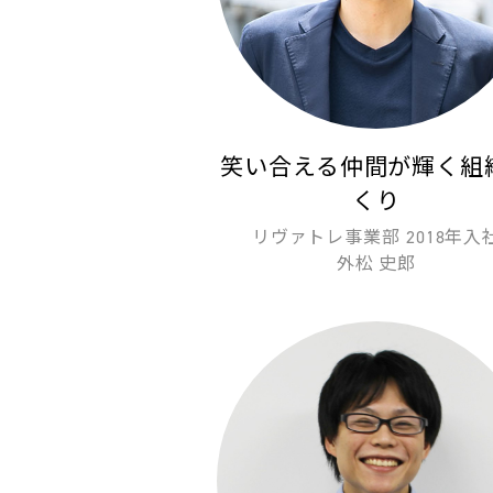
笑い合える仲間が輝く組
くり
リヴァトレ事業部 2018年入
外松 史郎