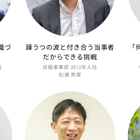
織づ
躁うつの波と付き合う当事者
「
だからできる挑戦
社
双極事業部 2012年入社
松浦 秀俊