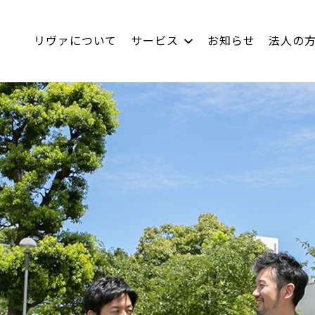
リヴァについて
サービス
お知らせ
法人の
LACICRA
社員インタビュー
リヴァBiz
数字で見るリヴァ
ムラカラ
双極はたらくチャレ
キャリア採