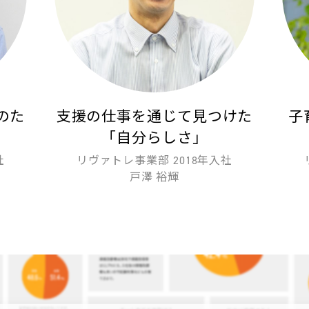
のた
支援の仕事を通じて見つけた
子
「自分らしさ」
社
リヴァトレ事業部 2018年入社
戸澤 裕輝