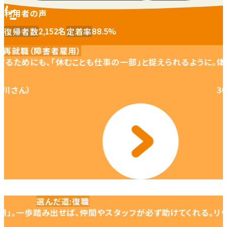
利用者の声
名
%
復帰者数
定着率
2,152
88.5
用）
選んだ道
再就
むことも仕事の一部」と捉えられるように。
体験で思いのほか発
30代
統合失調症
詳しく見る
選んだ道
復職
「大切な再成長期」。
一歩踏み出せば、仲間やスタッフが必ず助