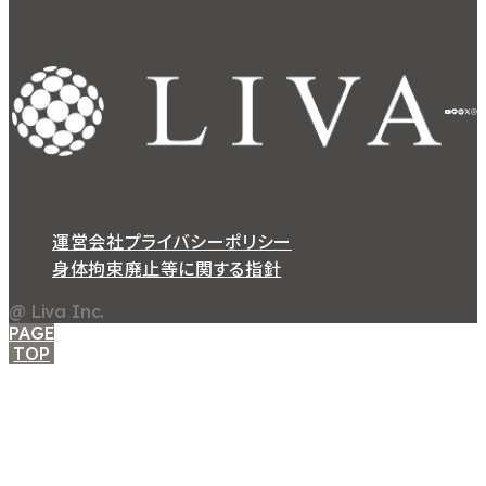
運営会社
プライバシーポリシー
身体拘束廃止等に関する指針
@ Liva Inc.
PAGE
CLOSE
関東エリア
TOP
高田馬場
03-5985-4423