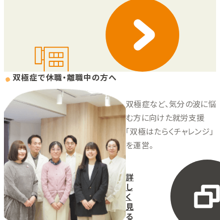
双極症で休職・離職中の方へ
双極症など、気分の波に悩
む方に向けた就労支援
「双極はたらくチャレンジ」
を運営。
詳
し
く
見
る