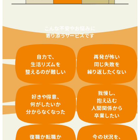
こんな不安やお悩みに
寄り添うサービスです
自力で、
再発が怖い
生活リズムを
同じ失敗を
整えるのが難しい
繰り返したくない
我慢し、
好きや得意、
抱え込む
何がしたいか
人間関係から
分からなくなった
卒業したい
復職か転職か
今の状況を、