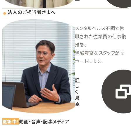
法人のご担当者さまへ
メンタルヘルス不調で休
職された従業員の仕事復
帰を、
経験豊富なスタッフがサ
ポートします。
詳
し
く
見
る
更新中！
動画・音声・記事メディア