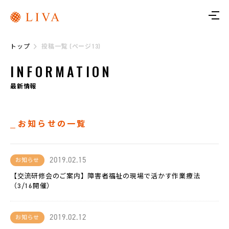
ト
ッ
プ
トップ
投稿一覧 (ページ13)
リ
ヴ
INFORMATION
ァ
に
つ
最新情報
い
て
お知らせの一覧
サ
ー
ビ
ス
2019.02.15
お知らせ
【交流研修会のご案内】障害者福祉の現場で活かす作業療法
リ
ヴ
（3/16開催）
ァ
ト
レ
2019.02.12
お知らせ