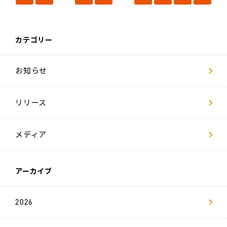
ー
ジ
社
カテゴリー
員
イ
ン
タ
お知らせ
ビ
ュ
ー
リリース
数
字
で
見
メディア
る
リ
ヴ
ァ
アーカイブ
キ
ャ
2026
リ
ア
採
用