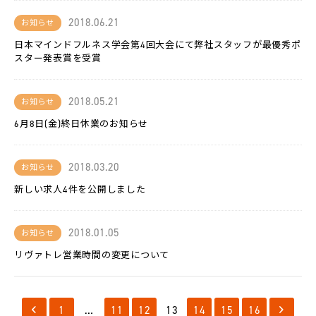
L-
BASE
2018.06.21
お知らせ
日本マインドフルネス学会第4回大会にて弊社スタッフが最優秀ポ
お
スター発表賞を受賞
知
ら
せ
2018.05.21
お知らせ
法
6月8日(金)終日休業のお知らせ
人
の
方
へ
2018.03.20
お知らせ
新しい求人4件を公開しました
採
用
情
報
2018.01.05
お知らせ
リヴァトレ営業時間の変更について
代
表
メ
ッ
セ
1
…
11
12
13
14
15
16