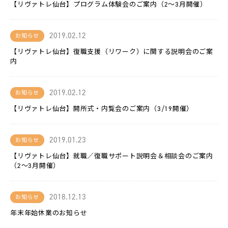
LACICRA
【リヴァトレ仙台】プログラム体験会のご案内（2～3月開催）
リ
2019.02.12
お知らせ
ヴ
ァ
【リヴァトレ仙台】復職支援（リワーク）に関する説明会のご案
Biz
内
ム
ラ
2019.02.12
お知らせ
カ
ラ
【リヴァトレ仙台】開所式・内覧会のご案内（3/19開催）
双
極
2019.01.23
お知らせ
は
た
【リヴァトレ仙台】就職／復職サポート説明会＆相談会のご案内
ら
（2～3月開催）
く
チ
ャ
レ
ン
2018.12.13
お知らせ
ジ
年末年始休業のお知らせ