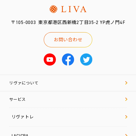
LACICRA
リ
〒105-0003
東京都港区西新橋2丁目35-2 YP虎ノ門4F
ヴ
ァ
Biz
お問い合わせ
ム
ラ
カ
ラ
双
極
リヴァについて
は
た
ら
く
サービス
チ
ャ
レ
ン
リヴァトレ
ジ
LACICRA