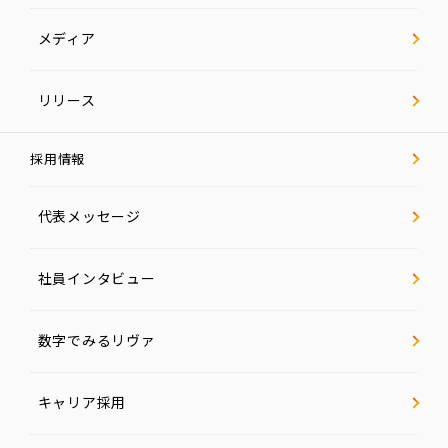
ー
ジ
メディア
社
員
イ
リリース
ン
タ
ビ
ュ
採用情報
ー
代表メッセージ
数
字
で
見
る
社員インタビュー
リ
ヴ
ァ
数字でみるリヴァ
キ
ャ
キャリア採用
リ
ア
採
用