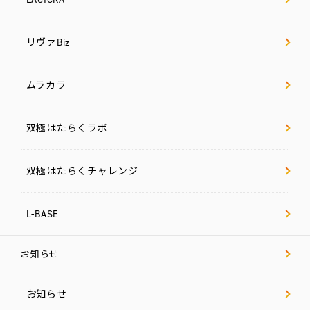
L-
BASE
リヴァBiz
お
知
ら
せ
ムラカラ
法
人
双極はたらくラボ
の
方
へ
双極はたらくチャレンジ
採
用
L-BASE
情
報
お知らせ
代
表
メ
ッ
お知らせ
セ