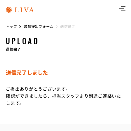
ト
ッ
プ
トップ
書類提出フォーム
送信完了
リ
ヴ
UPLOAD
ァ
に
つ
送信完了
い
て
送信完了しました
サ
ー
ビ
ス
ご提出ありがとうございます。
確認ができましたら、担当スタッフより別途ご連絡いた
リ
します。
ヴ
ァ
ト
レ