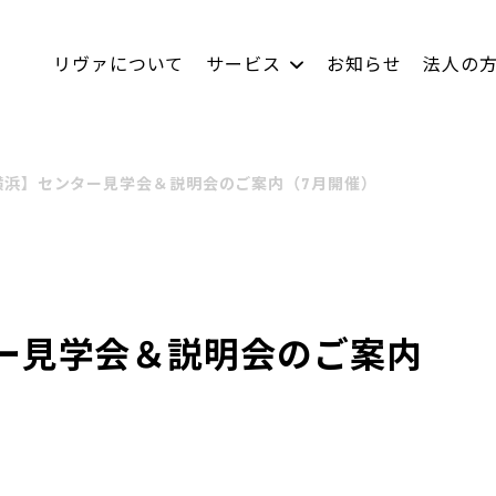
リヴァについて
サービス
お知らせ
法人の
LACICRA
社員インタビュー
リヴァBiz
数字で見るリヴァ
ムラカラ
双極はたらくチャレ
キャリア採
横浜】センター見学会＆説明会のご案内（7月開催）
ー見学会＆説明会のご案内