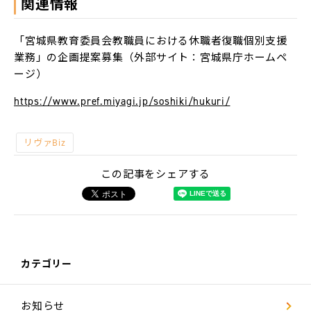
関連情報
L-
BASE
「宮城県教育委員会教職員における休職者復職個別支援
お
業務」の企画提案募集（外部サイト：宮城県庁ホームペ
知
ら
ージ）
せ
https://www.pref.miyagi.jp/soshiki/hukuri/
法
人
の
リヴァBiz
方
へ
この記事をシェアする
採
用
情
報
代
カテゴリー
表
メ
ッ
セ
お知らせ