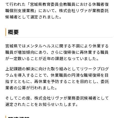
LACICRA
て行われた「宮城県教育委員会教職員における休職者復
職個別支援業務」において、株式会社リヴァが業務委託
リ
候補者として選定されました。
ヴ
ァ
Biz
概要
ム
宮城県ではメンタルヘルスに関する不調により休業する
ラ
カ
職員が増加傾向にあり、さらに復帰後に再休業する職員
ラ
が一定数いることが近年の課題となっていました。
双
上記課題の解決に向けた取り組みとしてリワークプログ
極
ラムを導入することで、休業職員の円滑な職場復帰を目
は
た
指すとともに、再休業を予防することを目的とし、委託
ら
く
業者の公募が行われました。
チ
ャ
レ
そしてこの度、株式会社リヴァが業務委託候補者として
ン
選定されたことをお知らせいたします。
ジ