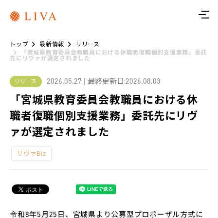
ト
ッ
プ
トップ
最新情報
リリース
リ
「宮城県教育委員会教職員における休職者復職個別支援業務」委託
先にリヴァが選定されました
ヴ
ァ
に
つ
2026.05.27 | 最終更新日:2026.08.03
リリース
い
て
「宮城県教育委員会教職員における休
職者復職個別支援業務」委託先にリヴ
サ
ー
ァが選定されました
ビ
ス
リヴァBiz
リ
ヴ
ァ
ト
レ
令和8年5月25日、宮城県より公募型プロポーザル方式に