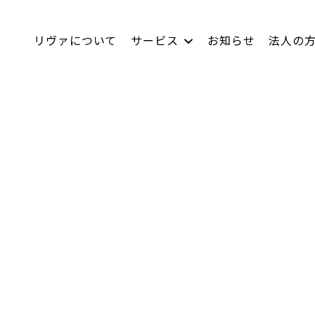
リヴァについて
サービス
お知らせ
法人の
LACICRA
社員インタビュー
リヴァBiz
数字で見るリヴァ
ムラカラ
双極はたらくチャレ
キャリア採