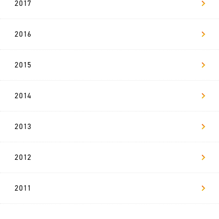
ー
2017
ジ
2016
社
員
イ
ン
タ
2015
ビ
ュ
ー
2014
数
字
で
2013
見
る
リ
ヴ
ァ
2012
キ
2011
ャ
リ
ア
採
用