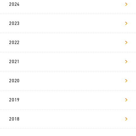
L-
2024
BASE
お
2023
知
ら
せ
2022
法
人
の
2021
方
へ
2020
採
用
情
報
2019
代
2018
表
メ
ッ
セ