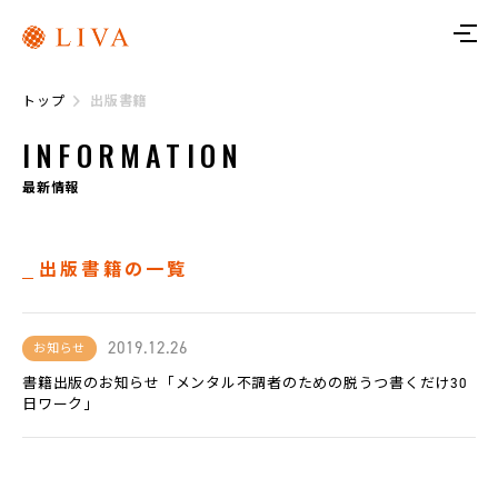
ト
ッ
プ
トップ
出版書籍
リ
ヴ
INFORMATION
ァ
に
つ
最新情報
い
て
出版書籍の一覧
サ
ー
ビ
ス
2019.12.26
お知らせ
書籍出版のお知らせ「メンタル不調者のための脱うつ書くだけ30
リ
ヴ
日ワーク」
ァ
ト
レ