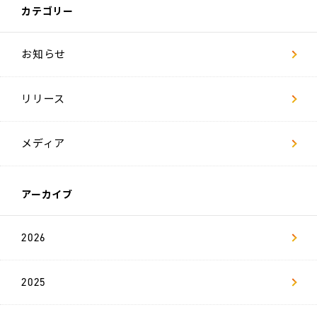
LACICRA
カテゴリー
リ
お知らせ
ヴ
ァ
Biz
リリース
ム
ラ
カ
メディア
ラ
双
極
アーカイブ
は
た
ら
く
2026
チ
ャ
レ
ン
ジ
2025