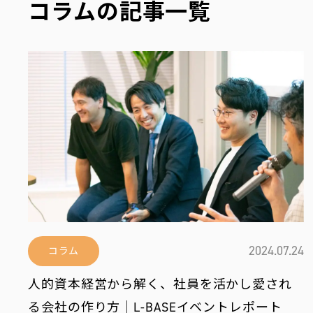
お役立ち
コラムの記事一覧
編集部おすすめ
最新情報を配信中！
2024.07.24
コラム
お問い合わせ
運営会社
人的資本経営から解く、社員を活かし愛され
る会社の作り方｜L-BASEイベントレポート