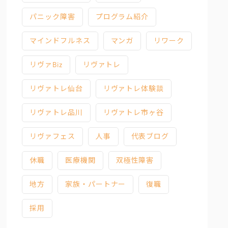
パニック障害
プログラム紹介
マインドフルネス
マンガ
リワーク
リヴァBiz
リヴァトレ
リヴァトレ仙台
リヴァトレ体験談
リヴァトレ品川
リヴァトレ市ヶ谷
リヴァフェス
人事
代表ブログ
休職
医療機関
双極性障害
地方
家族・パートナー
復職
採用