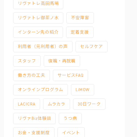
リヴァトレ高田馬場
リヴァトレ御茶ノ水
不安障害
インターン先の紹介
定着支援
利用者（元利用者）の声
セルフケア
スタッフ
復職・再就職
働き方の工夫
サービスFAQ
オンラインプログラム
LiMOW
LACICRA
ムラカラ
30日ワーク
リヴァBiz体験談
うつ病
お金・支援制度
イベント