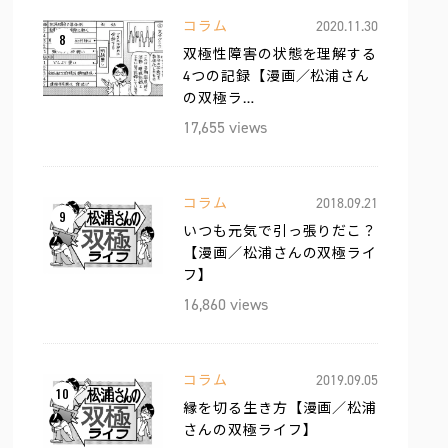
コラム
2020.11.30
8
双極性障害の状態を理解する
4つの記録【漫画／松浦さん
の双極ラ…
17,655 views
コラム
2018.09.21
9
いつも元気で引っ張りだこ？
【漫画／松浦さんの双極ライ
フ】
16,860 views
コラム
2019.09.05
10
縁を切る生き方【漫画／松浦
さんの双極ライフ】