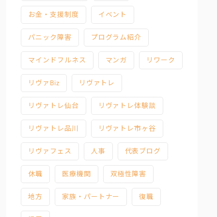
お金・支援制度
イベント
パニック障害
プログラム紹介
マインドフルネス
マンガ
リワーク
リヴァBiz
リヴァトレ
リヴァトレ仙台
リヴァトレ体験談
リヴァトレ品川
リヴァトレ市ヶ谷
リヴァフェス
人事
代表ブログ
休職
医療機関
双極性障害
地方
家族・パートナー
復職