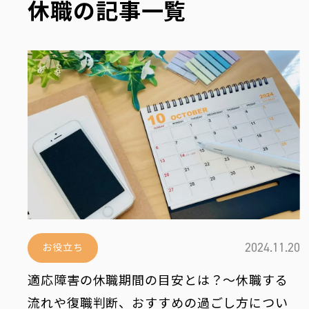
お役立ち
休職の記事一覧
編集部おすすめ
最新情報を配信中！
2024.11.20
お役立ち
お問い合わせ
運営会社
適応障害の休職期間の目安とは？～休職する
流れや復職判断、おすすめの過ごし方につい