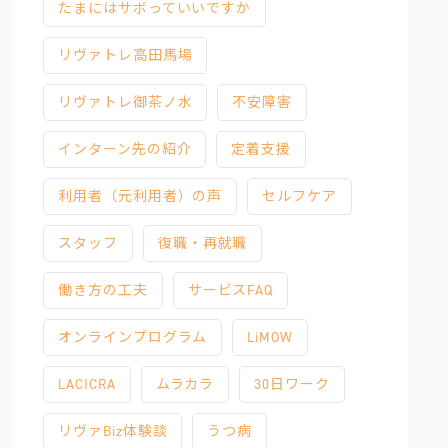
たまにはサボっていいですか
リヴァトレ高田馬場
リヴァトレ御茶ノ水
不安障害
インターン先の紹介
定着支援
利用者（元利用者）の声
セルフケア
スタッフ
復職・再就職
働き方の工夫
サービスFAQ
オンラインプログラム
LiMOW
LACICRA
ムラカラ
30日ワーク
リヴァBiz体験談
うつ病