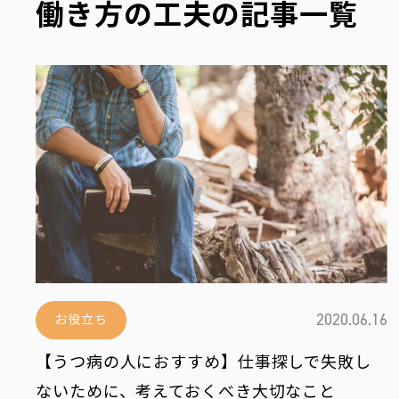
お役立ち
働き方の工夫の記事一覧
編集部おすすめ
最新情報を配信中！
2020.06.16
お役立ち
お問い合わせ
運営会社
【うつ病の人におすすめ】仕事探しで失敗し
ないために、考えておくべき大切なこと