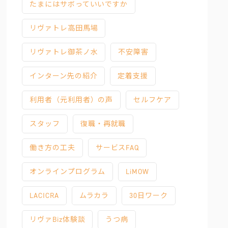
たまにはサボっていいですか
リヴァトレ高田馬場
リヴァトレ御茶ノ水
不安障害
インターン先の紹介
定着支援
利用者（元利用者）の声
セルフケア
スタッフ
復職・再就職
働き方の工夫
サービスFAQ
オンラインプログラム
LiMOW
LACICRA
ムラカラ
30日ワーク
リヴァBiz体験談
うつ病