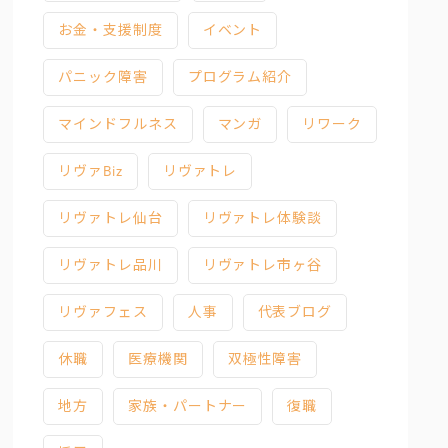
お金・支援制度
イベント
パニック障害
プログラム紹介
マインドフルネス
マンガ
リワーク
リヴァBiz
リヴァトレ
リヴァトレ仙台
リヴァトレ体験談
リヴァトレ品川
リヴァトレ市ヶ谷
リヴァフェス
人事
代表ブログ
休職
医療機関
双極性障害
地方
家族・パートナー
復職