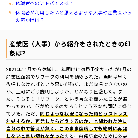
休職者へのアドバイスは？
休職者が利用したいと思えるような人事や産業医から
運
の声かけは？
営
会
社
産業医（人事）から紹介をされたときの印
象は?
2021年11月から休職し、年明けに復帰予定だったが1月の
産業医面談でリワークの利用を勧められた。当時は早く
復帰しなければという思いが強く、まだ復帰できないの
か、上司にどう説明しようか、とかなり困惑した。ま
た、そもそも「リワーク」という言葉を聞いたことが無
かったので、何が始まるのだろうという不安も同時に感じ
ていた。ただ、
同じような状況になった時どうストレス
対処するか、再発したらどうするのか、と問われた時に
自分の中で答えが無く、このまま復職しても絶対に再発
しないと言い切れなかった
のと、再発防止のために必要