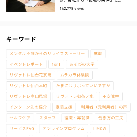
き、会社から『復職の条件』と…
142,778 views
キーワード
メンタル不調からのリライフストーリー
就職
イベントレポート
1on1
あそびの大学
リヴァトレ仙台花京院
ムラカラ体験談
リヴァトレ仙台本町
たまにはサボっていいですか
リヴァトレ高田馬場
リヴァトレ御茶ノ水
不安障害
インターン先の紹介
定着支援
利用者（元利用者）の声
セルフケア
スタッフ
復職・再就職
働き方の工夫
サービスFAQ
オンラインプログラム
LiMOW