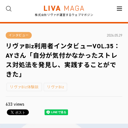
株式会社リヴァが運営するウェブマガジン
ト
ッ
プ
2026.05.29
インタビュー
リヴァBiz利用者インタビューVOL.35：
コ
ラ
AYさん「自分が気付かなかったストレ
ム
ス対処法を発見し、実践することがで
対
きた」
談
リヴァBiz体験談
リヴァBiz
イ
ン
タ
ビ
633 views
ュ
ー
お