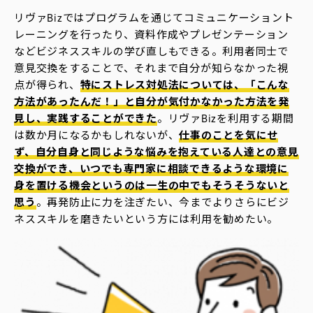
リヴァBizではプログラムを通じてコミュニケーショント
レーニングを行ったり、資料作成やプレゼンテーション
などビジネススキルの学び直しもできる。利用者同士で
意見交換をすることで、それまで自分が知らなかった視
点が得られ、
特にストレス対処法については、「こんな
方法があったんだ！」と自分が気付かなかった方法を発
見し、実践することができた
。リヴァBizを利用する期間
は数か月になるかもしれないが、
仕事のことを気にせ
ず、自分自身と同じような悩みを抱えている人達との意見
交換ができ、いつでも専門家に相談できるような環境に
身を置ける機会というのは一生の中でもそうそうないと
思う
。再発防止に力を注ぎたい、今までよりさらにビジ
ネススキルを磨きたいという方には利用を勧めたい。