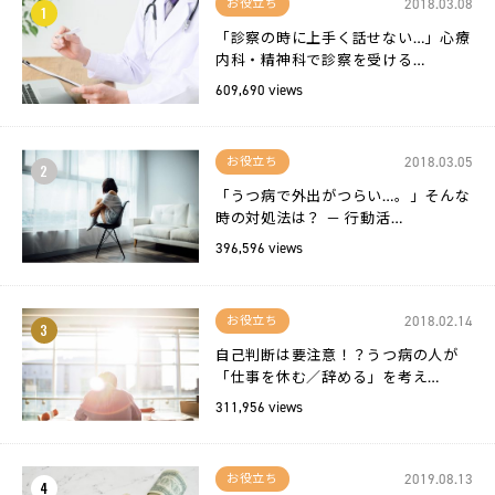
2018.03.08
お役立ち
1
「診察の時に上手く話せない…」心療
内科・精神科で診察を受ける…
609,690 views
2018.03.05
お役立ち
2
「うつ病で外出がつらい…。」そんな
時の対処法は？ － 行動活…
396,596 views
2018.02.14
お役立ち
3
自己判断は要注意！？うつ病の人が
「仕事を休む／辞める」を考え…
311,956 views
2019.08.13
お役立ち
4