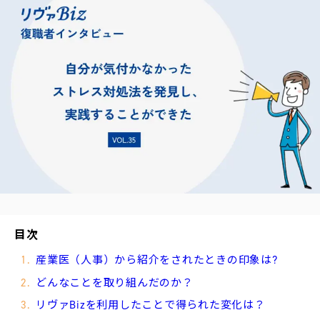
役
立
ち
編
集
部
お
す
す
め
新
報
配
！
目次
産業医（人事）から紹介をされたときの印象は?
どんなことを取り組んだのか？
リヴァBizを利用したことで得られた変化は？