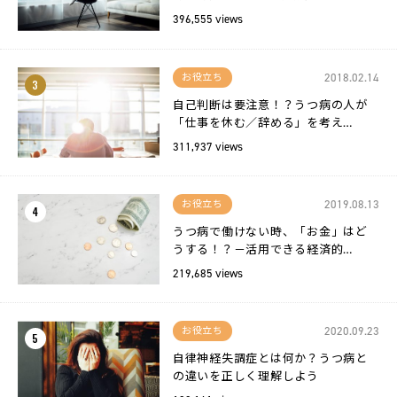
396,555 views
2018.02.14
お役立ち
3
自己判断は要注意！？うつ病の人が
「仕事を休む／辞める」を考え…
311,937 views
2019.08.13
お役立ち
4
うつ病で働けない時、「お金」はど
うする！？－活用できる経済的…
219,685 views
2020.09.23
お役立ち
5
自律神経失調症とは何か？うつ病と
の違いを正しく理解しよう