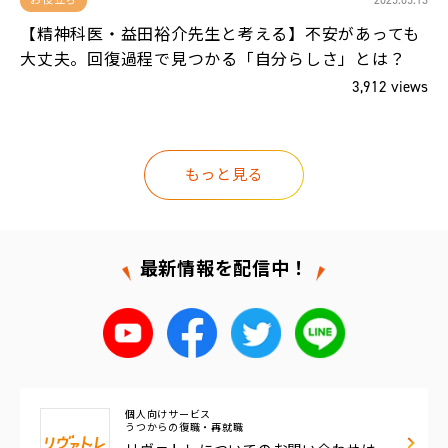
13
2025.05.13
お役立ち
、
【精神科医・益田裕介先生と考える】不安があっても
大丈夫。回復過程で見つかる「自分らしさ」とは？
ws
3,912 views
もっと見る
最新情報を配信中！
個人向けサービス
うつからの復職・再就職