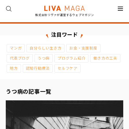
株式会社リヴァが運営するウェブマガジン
ト
ッ
プ
注目ワード
コ
マンガ
自分らしい生き方
お金・支援制度
ラ
ム
代表ブログ
うつ病
プログラム紹介
働き方の工夫
地方
認知行動療法
セルフケア
対
談
うつ病の記事一覧
イ
ン
タ
ビ
ュ
ー
お