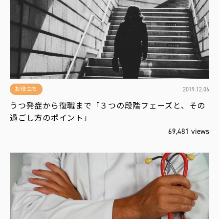
役
立
ち
編
集
部
お
す
す
め
2019.12.06
お役立ち
うつ発症から復職まで「３つの段階フェーズと、その
過ごし方のポイント」
新
報
69,481 views
配
！