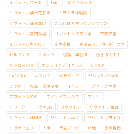
イベントレポート
1on1
あそびの大学
リヴァトレ仙台花京院
ムラカラ体験談
リヴァトレ仙台本町
たまにはサボっていいですか
リヴァトレ高田馬場
リヴァトレ御茶ノ水
不安障害
インターン先の紹介
定着支援
利用者（元利用者）の声
セルフケア
スタッフ
復職・再就職
働き方の工夫
サービスFAQ
オンラインプログラム
LiMOW
LACICRA
ムラカラ
30日ワーク
リヴァBiz体験談
うつ病
お金・支援制度
イベント
パニック障害
プログラム紹介
マインドフルネス
マンガ
リワーク
リヴァBiz
リヴァトレ
リヴァトレ仙台
リヴァトレ体験談
リヴァトレ品川
リヴァトレ市ヶ谷
リヴァフェス
人事
代表ブログ
休職
医療機関