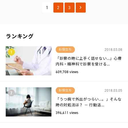
1
2
3
ランキング
2018.03.08
お役立ち
1
「診察の時に上手く話せない…」心療
内科・精神科で診察を受ける…
609,708 views
2018.03.05
お役立ち
2
「うつ病で外出がつらい…。」そんな
時の対処法は？ － 行動活…
396,611 views