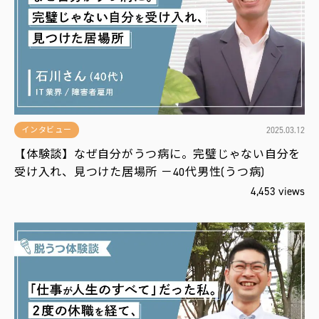
役
立
ち
編
集
部
お
す
す
め
2025.03.12
インタビュー
【体験談】なぜ自分がうつ病に。完璧じゃない自分を
受け入れ、見つけた居場所 －40代男性(うつ病)
新
報
4,453 views
配
！