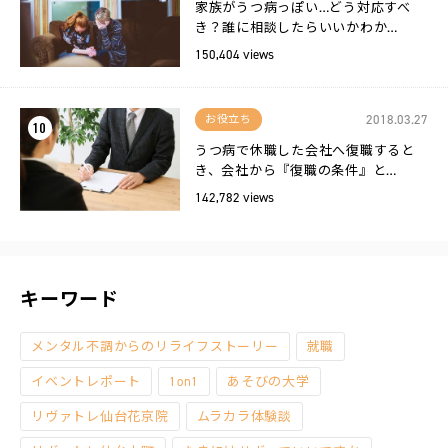
家族がうつ病っぽい…どう対応すべ
き？誰に相談したらいいかわか…
150,404 views
2018.03.27
お役立ち
10
うつ病で休職した会社へ復職すると
き、会社から『復職の条件』と…
142,782 views
キーワード
メンタル不調からのリライフストーリー
就職
イベントレポート
1on1
あそびの大学
リヴァトレ仙台花京院
ムラカラ体験談