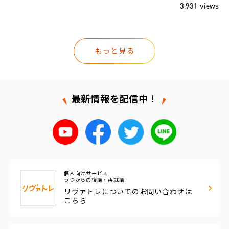
ws
3,931 views
もっと見る
最新情報を配信中！
個人向けサービス
うつからの復職・再就職
リヴァトレについての
お問い合わせは
こちら