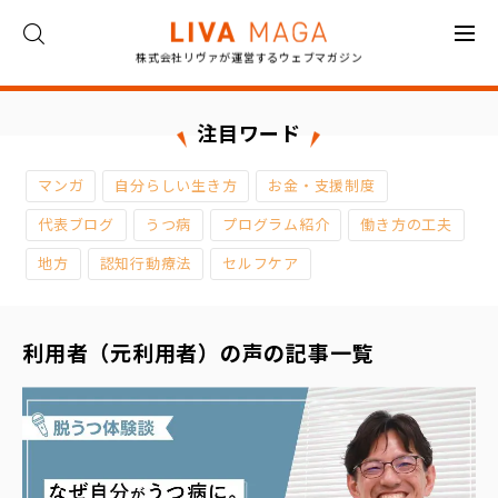
株式会社リヴァが運営するウェブマガジン
ト
ッ
プ
注目ワード
コ
マンガ
自分らしい生き方
お金・支援制度
ラ
ム
代表ブログ
うつ病
プログラム紹介
働き方の工夫
地方
認知行動療法
セルフケア
対
談
利用者（元利用者）の声の記事一覧
イ
ン
タ
ビ
ュ
ー
お