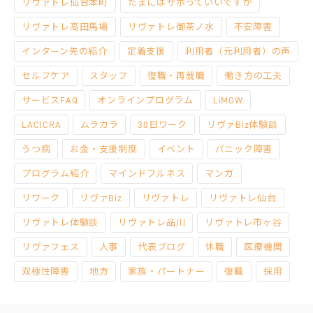
リヴァトレ仙台本町
たまにはサボっていいですか
リヴァトレ高田馬場
リヴァトレ御茶ノ水
不安障害
インターン先の紹介
定着支援
利用者（元利用者）の声
セルフケア
スタッフ
復職・再就職
働き方の工夫
サービスFAQ
オンラインプログラム
LiMOW
LACICRA
ムラカラ
30日ワーク
リヴァBiz体験談
うつ病
お金・支援制度
イベント
パニック障害
プログラム紹介
マインドフルネス
マンガ
リワーク
リヴァBiz
リヴァトレ
リヴァトレ仙台
リヴァトレ体験談
リヴァトレ品川
リヴァトレ市ヶ谷
リヴァフェス
人事
代表ブログ
休職
医療機関
双極性障害
地方
家族・パートナー
復職
採用