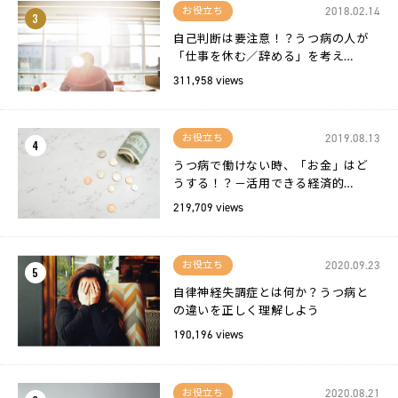
2018.02.14
お役立ち
3
自己判断は要注意！？うつ病の人が
「仕事を休む／辞める」を考え…
311,958 views
2019.08.13
お役立ち
4
うつ病で働けない時、「お金」はど
うする！？－活用できる経済的…
219,709 views
2020.09.23
お役立ち
5
自律神経失調症とは何か？うつ病と
の違いを正しく理解しよう
190,196 views
2020.08.21
お役立ち