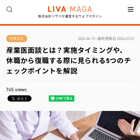
株式会社リヴァが運営するウェブマガジン
ト
ッ
プ
2026.06.19 | 最終更新日:2026.07.23
お役立ち
産業医面談とは？実施タイミングや、
コ
ラ
休職から復職する際に見られる5つのチ
ム
ェックポイントを解説
対
談
745 views
イ
ン
タ
ビ
ュ
ー
お