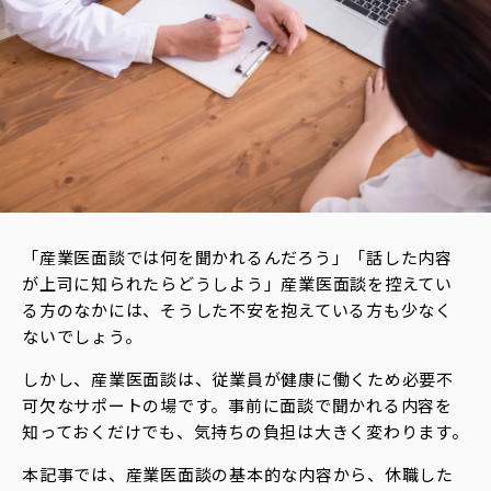
役
立
ち
編
集
部
お
す
す
め
「産業医面談では何を聞かれるんだろう」「話した内容
新
が上司に知られたらどうしよう」産業医面談を控えてい
報
る方のなかには、そうした不安を抱えている方も少なく
配
ないでしょう。
！
しかし、産業医面談は、従業員が健康に働くため必要不
可欠なサポートの場です。事前に面談で聞かれる内容を
知っておくだけでも、気持ちの負担は大きく変わります。
本記事では、産業医面談の基本的な内容から、休職した