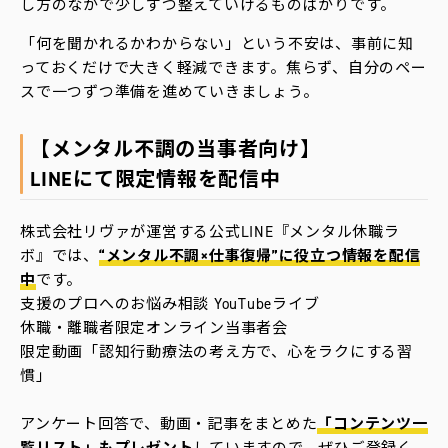
し方のなかで少しずつ整えていけるものばかりです。
「何を聞かれるかわからない」という不安は、事前に知
っておくだけで大きく軽減できます。焦らず、自分のペー
スで一つずつ準備を進めていきましょう。
【メンタル不調の当事者向け】
LINEにて限定情報を配信中
株式会社リヴァが運営する公式LINE『メンタル休職ラ
ボ』では、
“メンタル不調×仕事復帰”に役立つ情報を配信
中
です。
支援のプロへのお悩み相談 YouTubeライブ
休職・離職者限定オンライン当事者会
限定動画「認知行動療法の考え方で、心をラクにする習
慣」
アンケート回答で、動画・記事をまとめた
「コンテンツ一
覧リスト」もプレゼント
していますので、ぜひご登録く